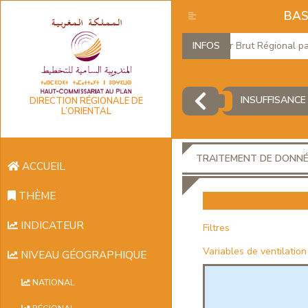
BAS
Produit Intérieur Brut Régional par b
INFOS
INSUFFISANCE
DIRECTION RÉGIONALE DE
L’ORIENTAL
TRAITEMENT DE DONN
ACCUEIL
THÈME
INDICATEUR
Filtres
Variables de ventilation
NIVEAU GÉOGRAPHIQUE
NATIONAL