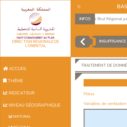
BAS
Produit Intérieur Brut Régional par b
INFOS
INSUFFISANCE
DIRECTION RÉGIONALE DE
L’ORIENTAL
TRAITEMENT DE DONN
ACCUEIL
THÈME
INDICATEUR
Filtres
Variables de ventilation
NIVEAU GÉOGRAPHIQUE
NATIONAL