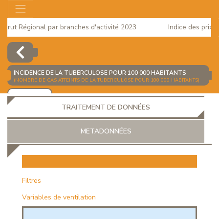
rut Régional par branches d'activité 2023
Indice des prix à l
2025
INCIDENCE DE LA TUBERCULOSE POUR 100 000 HABITANTS
(NOMBRE DE CAS ATTEINTS DE LA TUBERCULOSE POUR 100 000 HABITANTS)
AJOUTER
TRAITEMENT DE DONNÉES
METADONNÉES
EUR
Filtres
Variables de ventilation