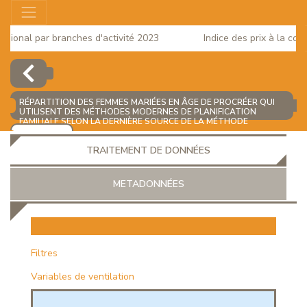
ional par branches d'activité 2023
Indice des prix à la conso
RÉPARTITION DES FEMMES MARIÉES EN ÂGE DE PROCRÉER QUI
UTILISENT DES MÉTHODES MODERNES DE PLANIFICATION
FAMILIALE SELON LA DERNIÈRE SOURCE DE LA MÉTHODE
ACTUELLE
(%)
AJOUTER
TRAITEMENT DE DONNÉES
METADONNÉES
EUR
Filtres
Variables de ventilation