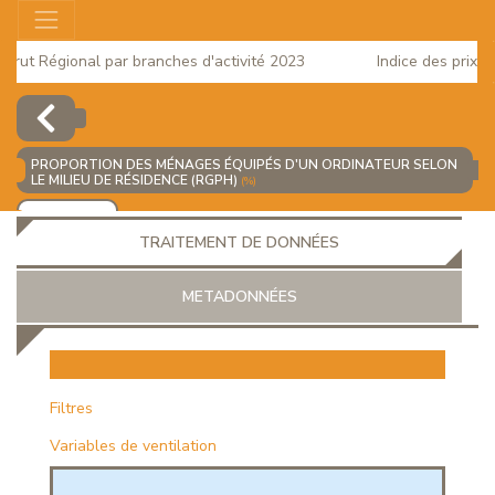
ut Régional par branches d'activité 2023
Indice des prix à la
025
PROPORTION DES MÉNAGES ÉQUIPÉS D'UN ORDINATEUR SELON
LE MILIEU DE RÉSIDENCE (RGPH)
(%)
AJOUTER
TRAITEMENT DE DONNÉES
METADONNÉES
EUR
Filtres
Variables de ventilation