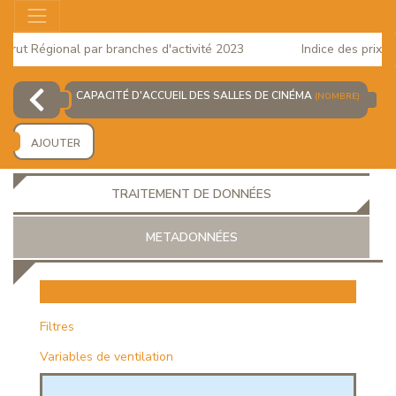
rut Régional par branches d'activité 2023
Indice des prix à l
2025
CAPACITÉ D'ACCUEIL DES SALLES DE CINÉMA
(NOMBRE)
AJOUTER
TRAITEMENT DE DONNÉES
METADONNÉES
EUR
Filtres
Variables de ventilation