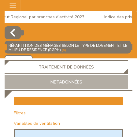
ut Régional par branches d'activité 2023
Indice des prix à la
025
RÉPARTITION DES MÉNAGES SELON LE TYPE DE LOGEMENT ET LE
MILIEU DE RÉSIDENCE (RGPH)
(%)
AJOUTER
TRAITEMENT DE DONNÉES
METADONNÉES
EUR
Filtres
Variables de ventilation