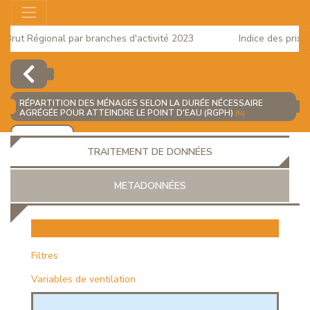
rut Régional par branches d'activité 2023
Indice des prix à l
2025
RÉPARTITION DES MÉNAGES SELON LA DURÉE NÉCESSAIRE
AGRÉGÉE POUR ATTEINDRE LE POINT D'EAU (RGPH)
(%)
AJOUTER
TRAITEMENT DE DONNÉES
METADONNÉES
EUR
Filtres
Variables de ventilation