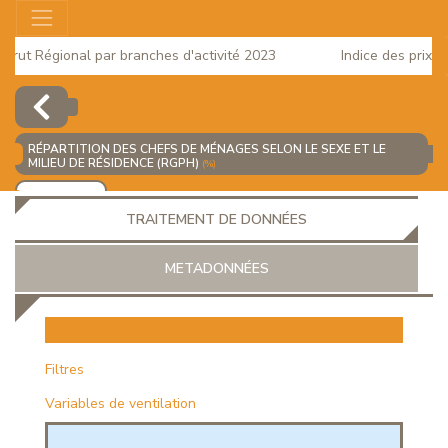
ut Régional par branches d'activité 2023
Indice des prix à la
2025
RÉPARTITION DES CHEFS DE MÉNAGES SELON LE SEXE ET LE
MILIEU DE RÉSIDENCE (RGPH)
(%)
AJOUTER
TRAITEMENT DE DONNÉES
METADONNÉES
EUR
Filtres
Variables de ventilation