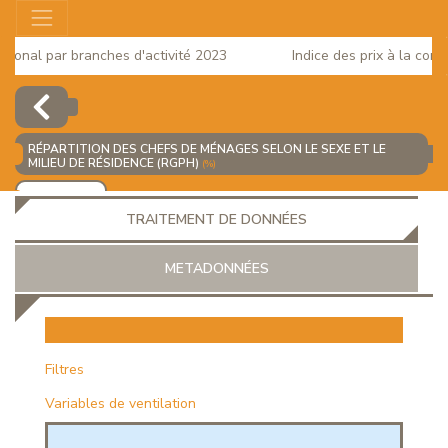
onal par branches d'activité 2023
Indice des prix à la consom
RÉPARTITION DES CHEFS DE MÉNAGES SELON LE SEXE ET LE
MILIEU DE RÉSIDENCE (RGPH)
(%)
AJOUTER
TRAITEMENT DE DONNÉES
METADONNÉES
EUR
Filtres
Variables de ventilation