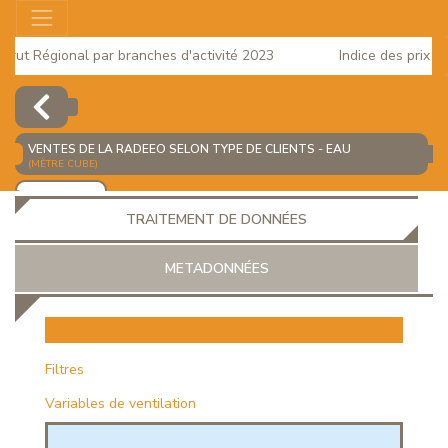
ut Régional par branches d'activité 2023
Indice des prix à la
025
VENTES DE LA RADEEO SELON TYPE DE CLIENTS - EAU
(MÈTRE CUBE)
AJOUTER
TRAITEMENT DE DONNÉES
METADONNÉES
EUR
Filtres
Variables de ventilation