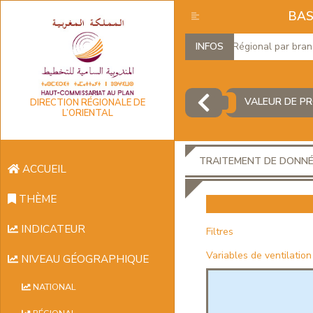
BAS
Produit Intérieur Brut Régional par branches
INFOS
VALEUR DE PR
DIRECTION RÉGIONALE DE
L’ORIENTAL
TRAITEMENT DE DONN
ACCUEIL
THÈME
INDICATEUR
Filtres
Variables de ventilation
NIVEAU GÉOGRAPHIQUE
NATIONAL