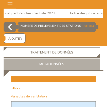
onal par branches d'activité 2023
Indice des prix à la consom
NOMBRE DE PRÉLEVEMENT DES STATIONS
(NOMBRE)
AJOUTER
TRAITEMENT DE DONNÉES
METADONNÉES
EUR
Filtres
Variables de ventilation