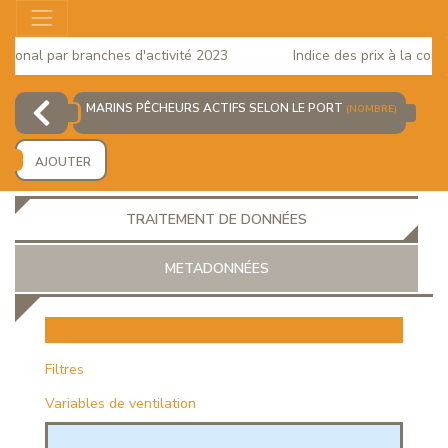
onal par branches d'activité 2023
Indice des prix à la consom
MARINS PÊCHEURS ACTIFS SELON LE PORT
(NOMBRE)
AJOUTER
TRAITEMENT DE DONNÉES
METADONNÉES
EUR
Filtres
Variables de ventilation