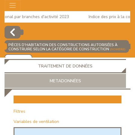
onal par branches d'activité 2023
Indice des prix à la consom
PIÈCES D'HABITATION DES CONSTRUCTIONS AUTORISÉES À
CONSTRUIRE SELON LA CATÉGORIE DE CONSTRUCTION
(NOMBRE)
AJOUTER
TRAITEMENT DE DONNÉES
METADONNÉES
EUR
Filtres
Variables de ventilation