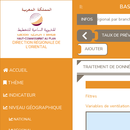
BAS
Produit Intérieur Brut Régional par branches 
INFOS
TAUX DE PRÉV
DIRECTION RÉGIONALE DE
L’ORIENTAL
AJOUTER
TRAITEMENT DE DONN
ACCUEIL
THÈME
INDICATEUR
Filtres
Variables de ventilation
NIVEAU GÉOGRAPHIQUE
NATIONAL