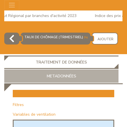
ut Régional par branches d'activité 2023
Indice des prix à la
025
TAUX DE CHÔMAGE (TRIMESTRIEL)
(%)
AJOUTER
TRAITEMENT DE DONNÉES
METADONNÉES
EUR
Filtres
Variables de ventilation