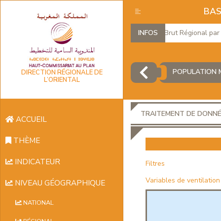
BAS
Produit Intérieur Brut Régional par bra
INFOS
POPULATION M
DIRECTION RÉGIONALE DE
L’ORIENTAL
TRAITEMENT DE DONN
ACCUEIL
THÈME
INDICATEUR
Filtres
Variables de ventilation
NIVEAU GÉOGRAPHIQUE
NATIONAL