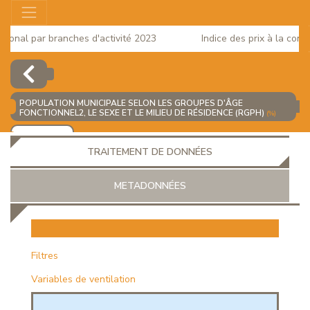
onal par branches d'activité 2023
Indice des prix à la consom
POPULATION MUNICIPALE SELON LES GROUPES D'ÂGE
FONCTIONNEL2, LE SEXE ET LE MILIEU DE RÉSIDENCE (RGPH)
(%)
AJOUTER
TRAITEMENT DE DONNÉES
METADONNÉES
EUR
Filtres
Variables de ventilation