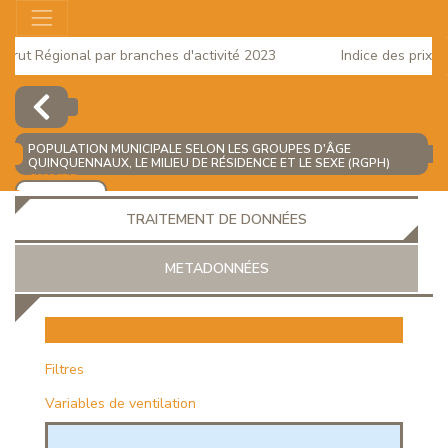
Brut Régional par branches d'activité 2023
Indice des prix à 
 2025
POPULATION MUNICIPALE SELON LES GROUPES D'ÂGE
QUINQUENNAUX, LE MILIEU DE RÉSIDENCE ET LE SEXE (RGPH)
(EFFECTIF)
AJOUTER
TRAITEMENT DE DONNÉES
METADONNÉES
EUR
Filtres
Variables de ventilation