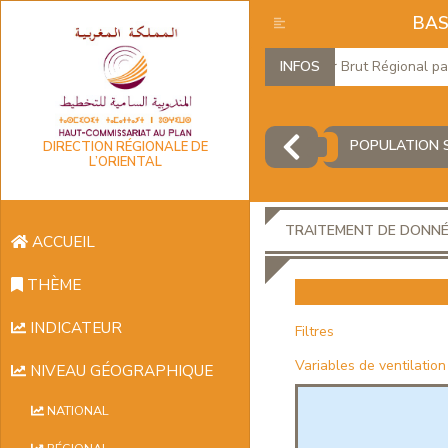
BAS
Produit Intérieur Brut Régional par br
INFOS
POPULATION S
DIRECTION RÉGIONALE DE
L’ORIENTAL
TRAITEMENT DE DONN
ACCUEIL
THÈME
INDICATEUR
Filtres
Variables de ventilation
NIVEAU GÉOGRAPHIQUE
NATIONAL