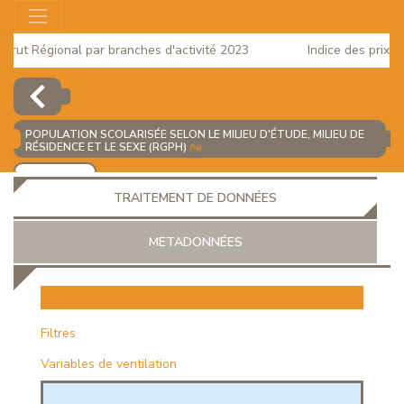
ut Régional par branches d'activité 2023
Indice des prix à la
2025
POPULATION SCOLARISÉE SELON LE MILIEU D'ÉTUDE, MILIEU DE
RÉSIDENCE ET LE SEXE (RGPH)
(%)
AJOUTER
TRAITEMENT DE DONNÉES
METADONNÉES
EUR
Filtres
Variables de ventilation