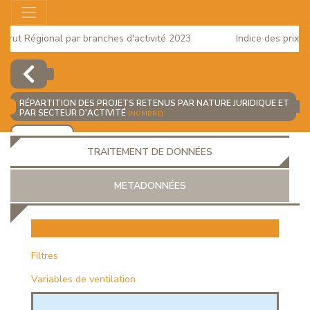
ut Régional par branches d'activité 2023
Indice des prix à la 
025
RÉPARTITION DES PROJETS RETENUS PAR NATURE JURIDIQUE ET
PAR SECTEUR D'ACTIVITÉ
(NOMBRE)
AJOUTER
TRAITEMENT DE DONNÉES
METADONNÉES
EUR
Filtres
Variables de ventilation