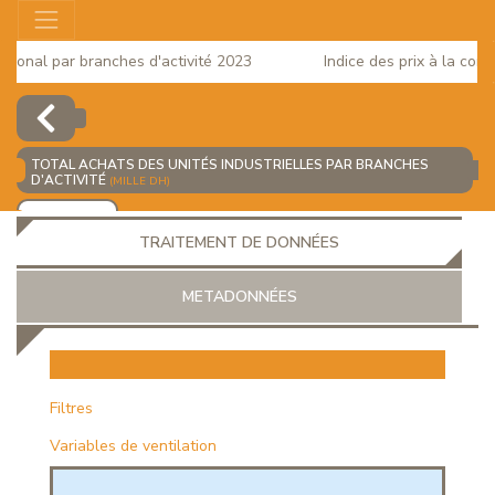
onal par branches d'activité 2023
Indice des prix à la consom
TOTAL ACHATS DES UNITÉS INDUSTRIELLES PAR BRANCHES
D'ACTIVITÉ
(MILLE DH)
AJOUTER
TRAITEMENT DE DONNÉES
METADONNÉES
EUR
Filtres
Variables de ventilation