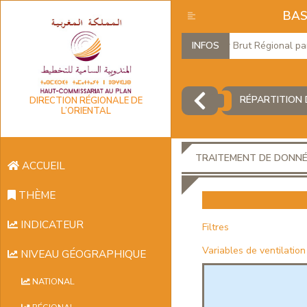
BAS
Produit Intérieur Brut Régional par b
INFOS
RÉPARTITION 
DIRECTION RÉGIONALE DE
L’ORIENTAL
TRAITEMENT DE DONN
ACCUEIL
THÈME
INDICATEUR
Filtres
Variables de ventilation
NIVEAU GÉOGRAPHIQUE
NATIONAL