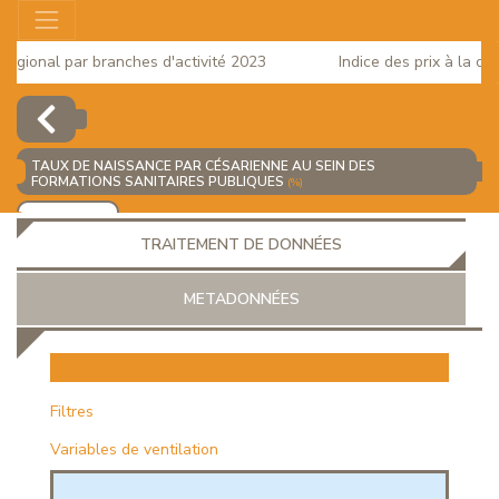
gional par branches d'activité 2023
Indice des prix à la cons
TAUX DE NAISSANCE PAR CÉSARIENNE AU SEIN DES
FORMATIONS SANITAIRES PUBLIQUES
(%)
AJOUTER
TRAITEMENT DE DONNÉES
METADONNÉES
EUR
Filtres
Variables de ventilation