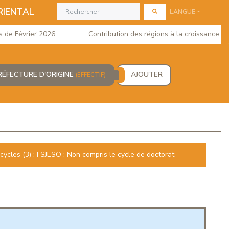
RIENTAL
LANGUE
 Février 2026
Contribution des régions à la croissance du PI
RÉFECTURE D'ORIGINE
AJOUTER
(EFFECTIF)
cycles (3) : FSJESO : Non compris le cycle de doctorat