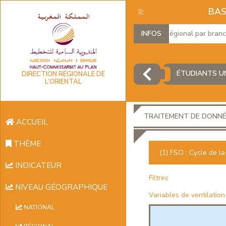
BAS
Produit Intérieur Brut Régional par branches 
INFOS
ÉTUDIANTS UN
DIRECTION RÉGIONALE DE
L’ORIENTAL
TRAITEMENT DE DONN
ACCUEIL
THÈME
(1) FSO : Cycle de l
INDICATEUR
Filtres
NIVEAU GÉOGRAPHIQUE
Variables de ventilation
NATIONAL