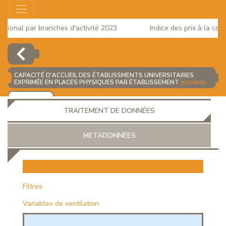
ional par branches d'activité 2023
Indice des prix à la conso
CAPACITÉ D'ACCUEIL DES ÉTABLISSMENTS UNIVERSITAIRES
EXPRIMÉE EN PLACES PHYSIQUES PAR ÉTABLISSEMENT
(NOMBRE)
AJOUTER
TRAITEMENT DE DONNÉES
METADONNÉES
EUR
Filtres
Variables de ventilation