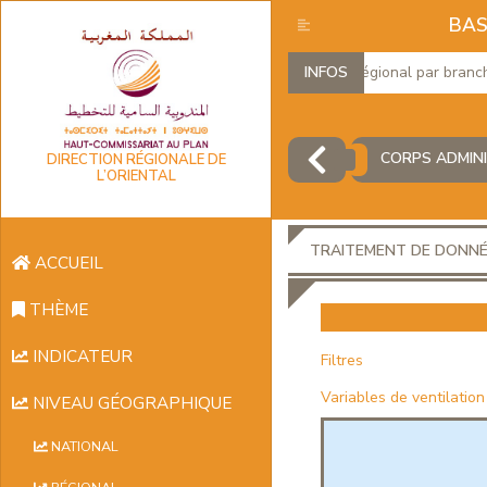
BAS
Produit Intérieur Brut Régional par branches 
INFOS
CORPS ADMINI
DIRECTION RÉGIONALE DE
L’ORIENTAL
TRAITEMENT DE DONN
ACCUEIL
THÈME
INDICATEUR
Filtres
Variables de ventilation
NIVEAU GÉOGRAPHIQUE
NATIONAL