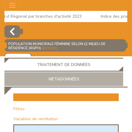
Brut Régional par branches d'activité 2023
Indice des prix à l
 2025
POPULATION MUNICIPALE FÉMININE SELON LE MILIEU DE
RÉSIDENCE (RGPH)
(EFFECTIF)
AJOUTER
TRAITEMENT DE DONNÉES
METADONNÉES
EUR
Filtres
Variables de ventilation