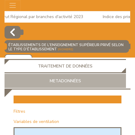
ut Régional par branches d'activité 2023
Indice des prix à la
2025
ÉTABLISSEMENTS DE L'ENSEIGNEMENT SUPÉRIEUR PRIVÉ SELON
LE TYPE D'ÉTABLISSEMENT
(NOMBRE)
AJOUTER
TRAITEMENT DE DONNÉES
METADONNÉES
EUR
Filtres
Variables de ventilation