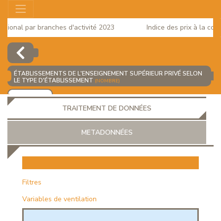
ional par branches d'activité 2023
Indice des prix à la conso
ÉTABLISSEMENTS DE L'ENSEIGNEMENT SUPÉRIEUR PRIVÉ SELON
LE TYPE D'ÉTABLISSEMENT
(NOMBRE)
AJOUTER
TRAITEMENT DE DONNÉES
METADONNÉES
EUR
Filtres
Variables de ventilation