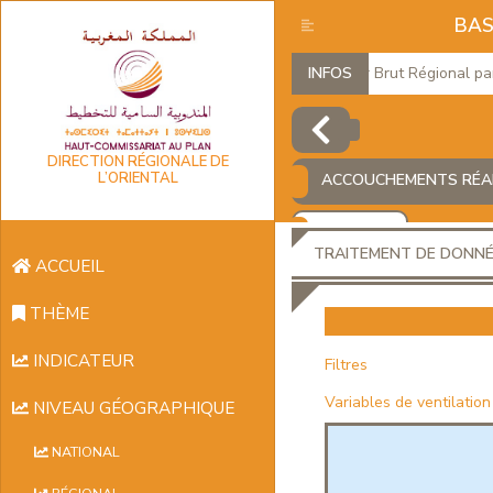
BAS
Produit Intérieur Brut Régional par 
INFOS
DIRECTION RÉGIONALE DE
L’ORIENTAL
ACCOUCHEMENTS RÉAL
AJOUTER
TRAITEMENT DE DONN
ACCUEIL
THÈME
INDICATEUR
Filtres
Variables de ventilation
NIVEAU GÉOGRAPHIQUE
NATIONAL