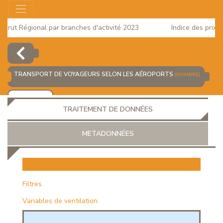
rut Régional par branches d'activité 2023
Indice des prix à l
2025
TRANSPORT DE VOYAGEURS SELON LES AÉROPORTS
(NOMBRE)
AJOUTER
TRAITEMENT DE DONNÉES
METADONNÉES
EUR
Filtres
Variables de ventilation