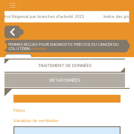
rut Régional par branches d'activité 2023
Indice des prix à l
2025
FEMMES REÇUES POUR DIAGNOSTIC PRÉCOCE DU CANCER DU
COL UTÉRIN
(NOMBRE)
AJOUTER
TRAITEMENT DE DONNÉES
METADONNÉES
EUR
Filtres
Variables de ventilation