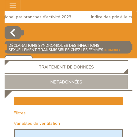
ional par branches d'activité 2023
Indice des prix à la conso
DÉCLARATIONS SYNDROMIQUES DES INFECTIONS
SEXUELLEMENT TRANSMISSIBLES CHEZ LES FEMMES
(NOMBRE)
AJOUTER
TRAITEMENT DE DONNÉES
METADONNÉES
EUR
Filtres
Variables de ventilation