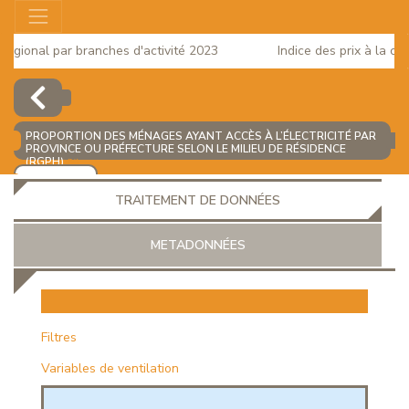
gional par branches d'activité 2023
Indice des prix à la cons
PROPORTION DES MÉNAGES AYANT ACCÈS À L’ÉLECTRICITÉ PAR
PROVINCE OU PRÉFECTURE SELON LE MILIEU DE RÉSIDENCE
(RGPH)
(%)
AJOUTER
TRAITEMENT DE DONNÉES
METADONNÉES
EUR
Filtres
Variables de ventilation