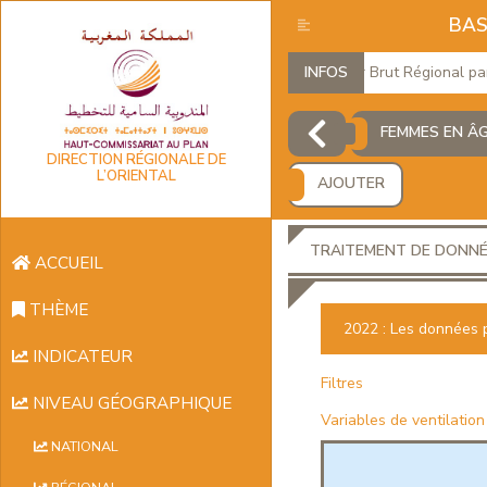
BAS
Produit Intérieur Brut Régional par br
INFOS
FEMMES EN ÂG
DIRECTION RÉGIONALE DE
L’ORIENTAL
AJOUTER
TRAITEMENT DE DONN
ACCUEIL
THÈME
2022 : Les données 
INDICATEUR
Filtres
NIVEAU GÉOGRAPHIQUE
Variables de ventilation
NATIONAL