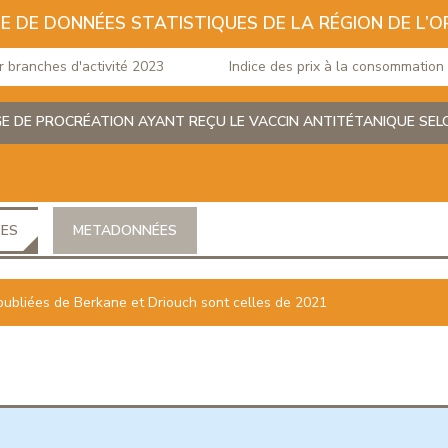
E DE DONNÉES STATISTIQUES DE LA RÉGION DE L’O
anches d'activité 2023
Indice des prix à la consommation du 
E DE PROCRÉATION AYANT REÇU LE VACCIN ANTITÉTANIQUE SELON
ÉES
METADONNÉES
publiées de Berkane et Driouch sont celles de 2021