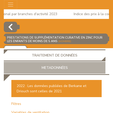
onal par branches d'activité 2023
Indice des prix à la consom
PRESTATIONS DE SUPPLÉMENTATION CURATIVE EN ZINC POUR
LES ENFANTS DE MOINS DE 5 ANS
(NOMBRE)
AJOUTER
TRAITEMENT DE DONNÉES
METADONNÉES
2022 : Les données publiées de Berkane et
Driouch sont celles de 2021
EUR
Filtres
Variables de ventilation