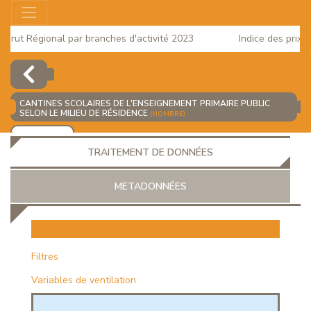
rut Régional par branches d'activité 2023
Indice des prix à l
2025
CANTINES SCOLAIRES DE L'ENSEIGNEMENT PRIMAIRE PUBLIC
SELON LE MILIEU DE RÉSIDENCE
(NOMBRE)
AJOUTER
TRAITEMENT DE DONNÉES
METADONNÉES
EUR
Filtres
Variables de ventilation