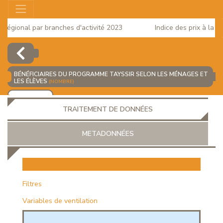
égional par branches d'activité 2023
Indice des prix à la con
BÉNÉFICIAIRES DU PROGRAMME TAYSSIR SELON LES MÉNAGES ET
LES ÉLÈVES
(NOMBRE)
AJOUTER
TRAITEMENT DE DONNÉES
METADONNÉES
EUR
Filtres
Variables de ventilation