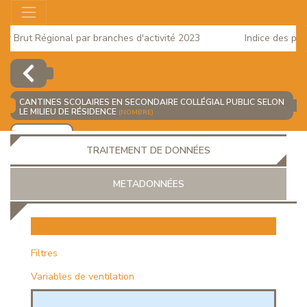
r Brut Régional par branches d'activité 2023
Indice des prix 
ge 2025
CANTINES SCOLAIRES EN SECONDAIRE COLLÉGIAL PUBLIC SELON
LE MILIEU DE RÉSIDENCE
(NOMBRE)
AJOUTER
TRAITEMENT DE DONNÉES
METADONNÉES
EUR
Filtres
Variables de ventilation