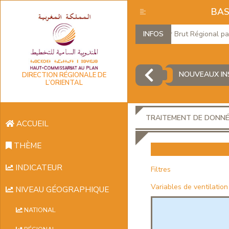
BAS
Produit Intérieur Brut Régional par br
INFOS
NOUVEAUX INS
DIRECTION RÉGIONALE DE
L’ORIENTAL
TRAITEMENT DE DONN
ACCUEIL
THÈME
INDICATEUR
Filtres
Variables de ventilation
NIVEAU GÉOGRAPHIQUE
NATIONAL