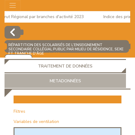
ut Régional par branches d'activité 2023
Indice des prix à la
2025
RÉPARTITION DES SCOLARISÉS DE L'ENSEIGNEMENT
SECONDAIRE COLLÉGIAL PUBLIC PAR MILIEU DE RÉSIDENCE, SEXE
ET TRANCHE D'ÂGE
(NOMBRE)
AJOUTER
TRAITEMENT DE DONNÉES
METADONNÉES
EUR
Filtres
Variables de ventilation