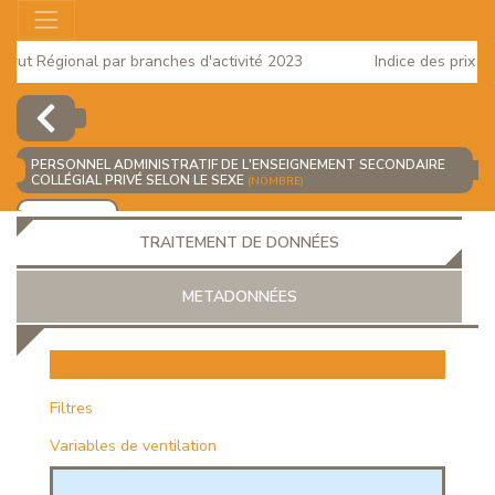
rut Régional par branches d'activité 2023
Indice des prix à l
2025
PERSONNEL ADMINISTRATIF DE L'ENSEIGNEMENT SECONDAIRE
COLLÉGIAL PRIVÉ SELON LE SEXE
(NOMBRE)
AJOUTER
TRAITEMENT DE DONNÉES
METADONNÉES
EUR
Filtres
Variables de ventilation