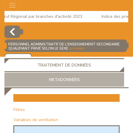
ut Régional par branches d'activité 2023
Indice des prix à la
025
PERSONNEL ADMINISTRATIF DE L'ENSEIGNEMENT SECONDAIRE
QUALIFIANT PRIVÉ SELON LE SEXE
(NOMBRE)
AJOUTER
TRAITEMENT DE DONNÉES
METADONNÉES
EUR
Filtres
Variables de ventilation