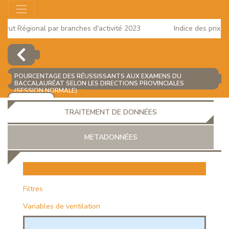
rut Régional par branches d'activité 2023
Indice des prix à l
2025
POURCENTAGE DES RÉUSSISSANTS AUX EXAMENS DU
BACCALAURÉAT SELON LES DIRECTIONS PROVINCIALES
(SESSION NORMALE)
(%)
AJOUTER
TRAITEMENT DE DONNÉES
METADONNÉES
EUR
Filtres
Variables de ventilation