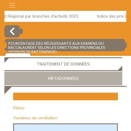
t Régional par branches d'activité 2023
Indice des prix à la 
025
POURCENTAGE DES RÉUSSISSANTS AUX EXAMENS DU
BACCALAURÉAT SELON LES DIRECTIONS PROVINCIALES
(SESSION DE RATTRAPAGE)
(%)
AJOUTER
TRAITEMENT DE DONNÉES
METADONNÉES
EUR
Filtres
Variables de ventilation