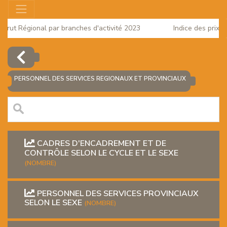
r Brut Régional par branches d'activité 2023
Indice des prix à
e 2025
PERSONNEL DES SERVICES REGIONAUX ET PROVINCIAUX
CADRES D'ENCADREMENT ET DE
CONTRÔLE SELON LE CYCLE ET LE SEXE
(NOMBRE)
EUR
PERSONNEL DES SERVICES PROVINCIAUX
SELON LE SEXE
(NOMBRE)