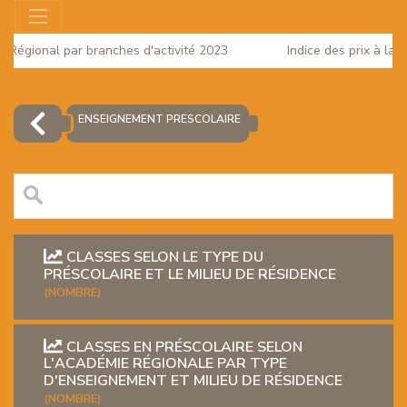
ut Régional par branches d'activité 2023
Indice des prix à la 
025
ENSEIGNEMENT PRESCOLAIRE
CLASSES SELON LE TYPE DU
PRÉSCOLAIRE ET LE MILIEU DE RÉSIDENCE
(NOMBRE)
EUR
CLASSES EN PRÉSCOLAIRE SELON
L'ACADÉMIE RÉGIONALE PAR TYPE
D'ENSEIGNEMENT ET MILIEU DE RÉSIDENCE
(NOMBRE)